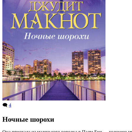
🗨️
4
Ночные шорохи
Она приехала из маленького городка в Палм-Бич — колонию мил