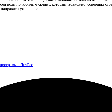
воей воли полюбила мужчину, который, возможно, совершил стра
т направлен уже на нее…
 программы ЛитРес
.