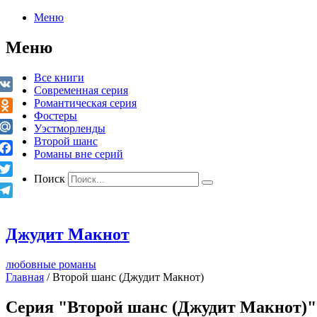
Меню
Меню
Все книги
Современная серия
VK
Романтическая серия
Фостеры
Odnoklassniki
Уэстморленды
Второй шанс
Mail.Ru
Романы вне серий
Facebook
Поиск
Twitter
Telegram
Джудит Макнот
любовные романы
Главная
/
Второй шанс (Джудит Макнот)
Серия "Второй шанс (Джудит Макнот)"