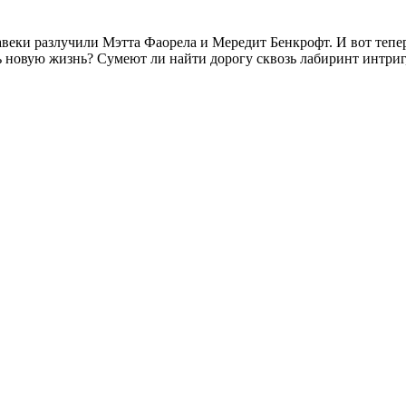
навеки разлучили Мэтта Фаорела и Мередит Бенкрофт. И вот тепе
ть новую жизнь? Сумеют ли найти дорогу сквозь лабиринт интриг