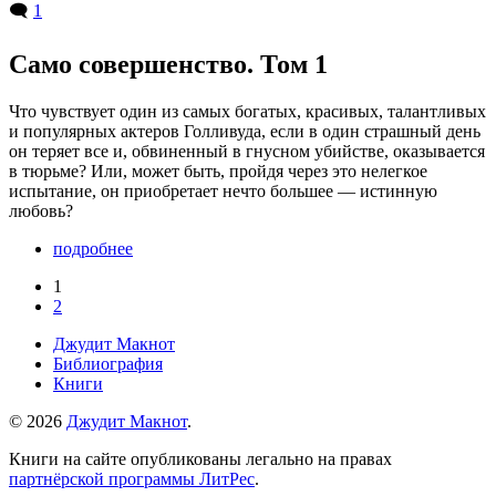
🗨️
1
Само совершенство. Том 1
Что чувствует один из самых богатых, красивых, талантливых
и популярных актеров Голливуда, если в один страшный день
он теряет все и, обвиненный в гнусном убийстве, оказывается
в тюрьме? Или, может быть, пройдя через это нелегкое
испытание, он приобретает нечто большее — истинную
любовь?
подробнее
1
2
Джудит Макнот
Библиография
Книги
© 2026
Джудит Макнот
.
Книги на сайте опубликованы легально на правах
партнёрской программы ЛитРес
.