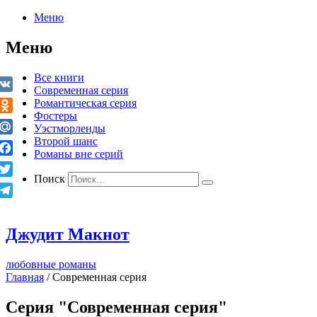
Меню
Меню
Все книги
Современная серия
VK
Романтическая серия
Фостеры
Odnoklassniki
Уэстморленды
Второй шанс
Mail.Ru
Романы вне серий
Facebook
Поиск
Twitter
Telegram
Джудит Макнот
любовные романы
Главная
/
Современная серия
Серия "Современная серия"