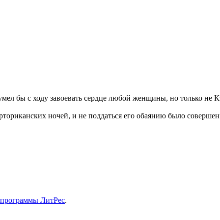
ел бы с ходу завоевать сердце любой женщины, но только не Кэ
рториканских ночей, и не поддаться его обаянию было соверш
 программы ЛитРес
.