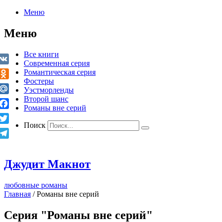
Меню
Меню
Все книги
Современная серия
VK
Романтическая серия
Фостеры
Odnoklassniki
Уэстморленды
Второй шанс
Mail.Ru
Романы вне серий
Facebook
Поиск
Twitter
Telegram
Джудит Макнот
любовные романы
Главная
/
Романы вне серий
Серия "Романы вне серий"