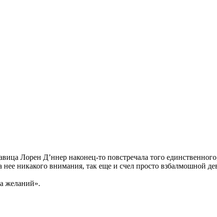
ца Лорен Д’ннер наконец-то повстречала того единственного, о
 нее никакого внимания, так еще и счел просто взбалмошной де
ва желаний».