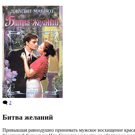
🗨️
2
Битва желаний
Привыкшая равнодушно принимать мужское восхищение красави