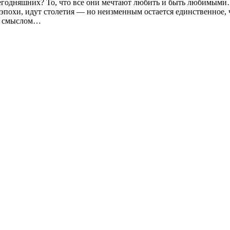
егодняшних? То, что все они мечтают любить и быть любимыми…
похи, идут столетия — но неизменным остается единственное, 
ым смыслом…