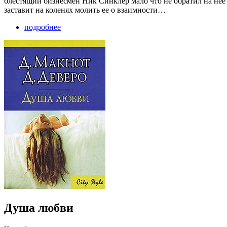
блестящий бизнесмен Ник Синклер мало что не обратил на нее 
заставит на коленях молить ее о взаимности…
подробнее
Душа любви